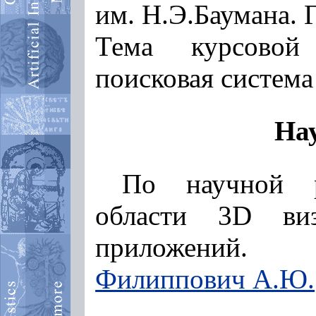
им. Н.Э.Баумана. 
Тема курсовой
поисковая система
На
По научной р
области 3D виз
приложений. 
Филиппович А.Ю.