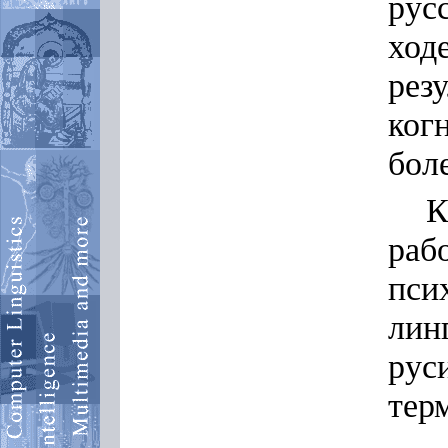
рус
ход
рез
ког
бол
К
раб
пси
лин
рус
тер