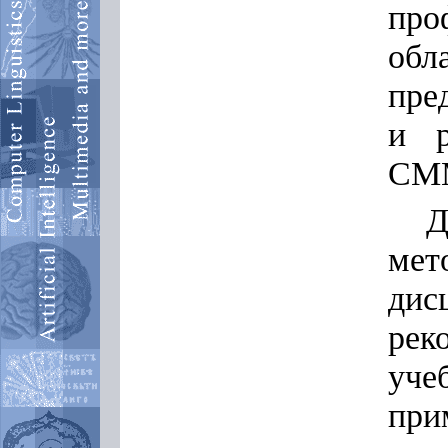
про
об
пре
и р
CM
Д
ме
дис
ре
уче
пр