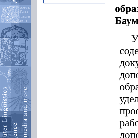
обра
Баума
У
сод
д
доп
обр
уде
про
ра
доп