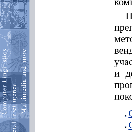
ком
П
пре
ме
ве
уча
и д
про
пок