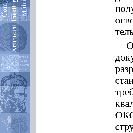
пол
ос
тел
до
ра
ста
тре
ква
ОКС
ст