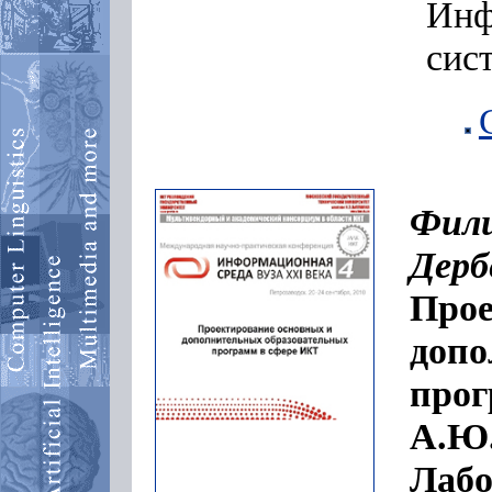
Ин
сис
Фили
Дерб
Прое
допо
прог
А.Ю
Лабо