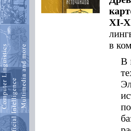
карт
XI-X
линг
в ко
В 
те
Эл
ис
по
ба
ра