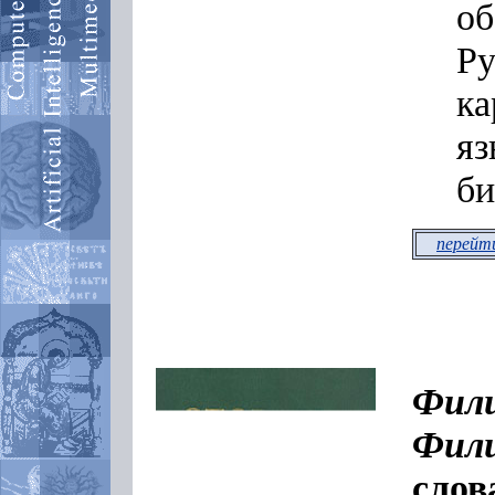
об
Ру
ка
яз
би
перейти
Фили
Фил
слов