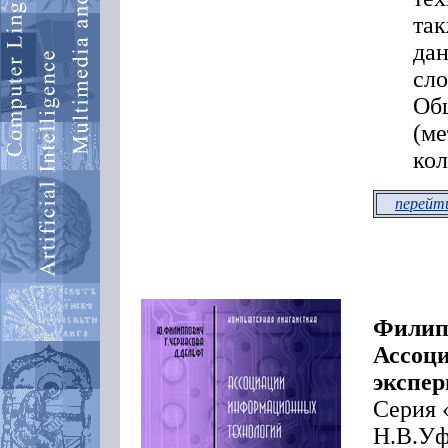
так
дан
сл
Общ
(ме
кол
перейти
Филипп
Ассоц
экспер
Серия 
Н.В.Уф