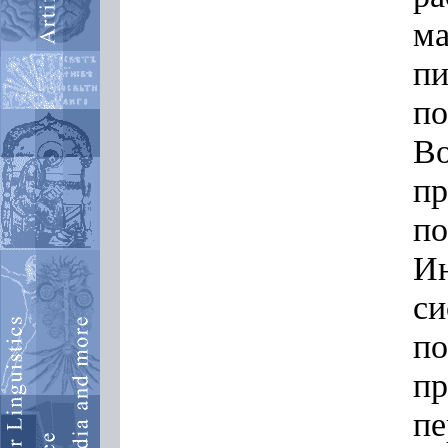
ма
пи
по
Во
пр
по
И
си
по
пр
пе