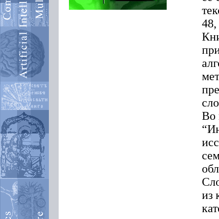
тек
48,
Кни
при
алг
мет
пре
сло
Во 
“Ин
исс
сем
об
Сло
из 
кат