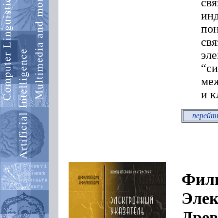
свя
инд
пон
свя
эле
“си
меж
и к
перейти
Фили
Элек
Древ