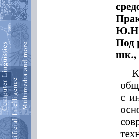
сред
Прак
Ю.Н.
Под 
шк., 
К
общ
с и
ос
со
тех