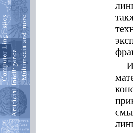
лин
так
те
эк
фра
И
мат
кон
при
см
лин