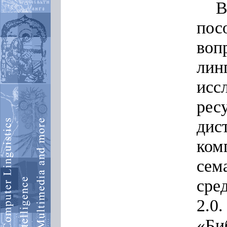
В
пос
во
ли
исс
рес
дис
ко
сем
сре
2.
«Би