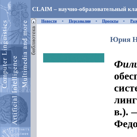
CLAIM – научно-образовательный кла
Новости
Персоналии
Проекты
Раз
Юрия Н
Фил
обес
сист
линг
в.).
Федо