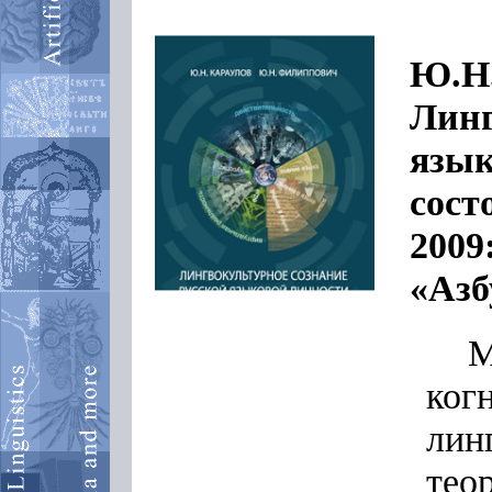
Ю.Н.
Линг
язык
сост
2009
«Азб
М
ко
лин
тео