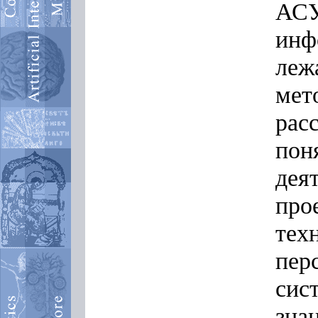
АС
ин
леж
ме
рас
пон
де
про
те
пе
си
зна