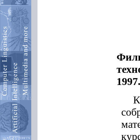
Фил
техн
1997
К
соб
мат
кур