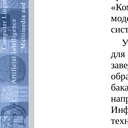
«К
мод
сис
У
для
за
об
ба
на
Инф
т