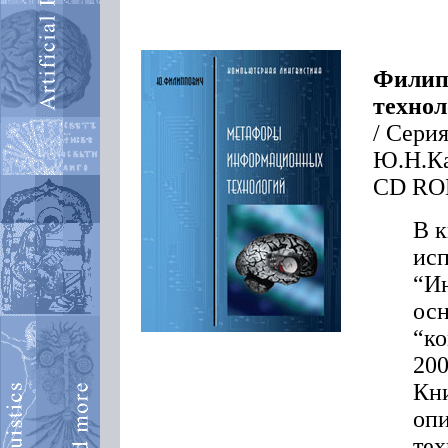
Филип
технол
/ Сери
Ю.Н.Ка
CD RO
В к
исп
“Ин
осн
“ко
200
Кни
опи
тех