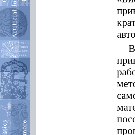
при
кра
авт
В
пр
ра
мет
са
мат
пос
пр