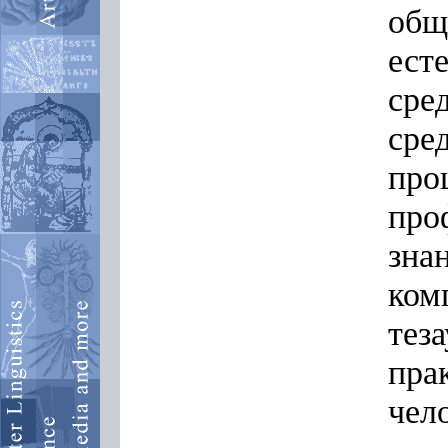
общ
ест
сре
ср
п
про
зна
ко
те
пра
чел