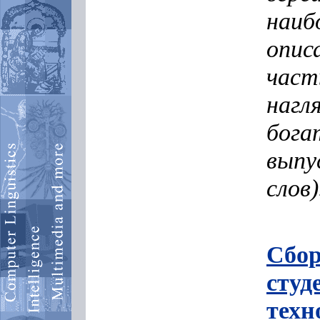
наиб
опис
част
нагл
бог
выпу
слов)
Сбор
студ
техн