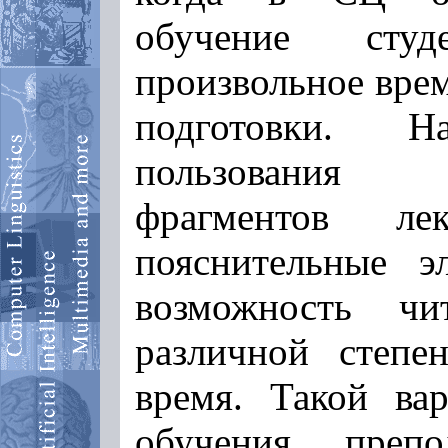
обучение сту
произвольное вре
подготовки. Н
пользования 
фрагментов ле
пояснительные э
возможность чи
различной степе
время. Такой ва
обучения препо