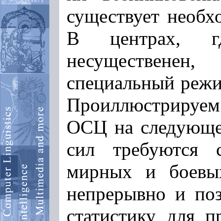
существует необх
В центрах, г
несуществене
специальный реж
Проиллюстрируе
ОСЦ на следующе
сил требуются 
мирных и боевых
непрерывно и поз
статистику для п