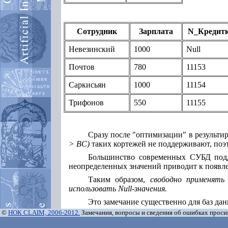
Сотрудник
Зарплата
N_Кредит
Невезинский
1000
Null
Почтов
780
11153
Саркисьян
1000
11154
Трифонов
550
11155
Сразу после "оптимизации" в результи
> BС)
таких кортежей не поддерживают, поэт
Большинство современных СУБД подде
неопределенных значений приводит к появле
Таким образом,
свободно применять
использовать Null-значения.
Это замечание существенно для баз да
©
НОК CLAIM, 2006-2012.
Замечания, вопросы и сведения об ошибках прос