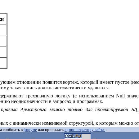
ки
рующем отношении появится кортеж, который имеют пустое (нео
ому такая запись должна автоматически удалиться.
рживают трехзначную логику (с использованием Null значен
нию неоднозначности в запросах и программах.
 правила Армстронга можно только для проектируемой БД,
нных с динамически изменяемой структурой, к которым можно о
им сообщать в
форуме
или присылать
администратору сайта.