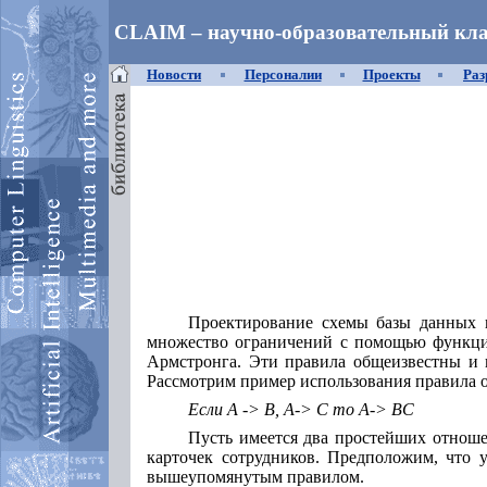
CLAIM – научно-образовательный кла
Новости
Персоналии
Проекты
Раз
Проектирование схемы базы данных на
множество ограничений с помощью функцио
Армстронга. Эти правила общеизвестны и 
Рассмотрим пример использования правила 
Если A -> B, A-> С то A-> BС
Пусть имеется два простейших отнош
карточек сотрудников. Предположим, что 
вышеупомянутым правилом.