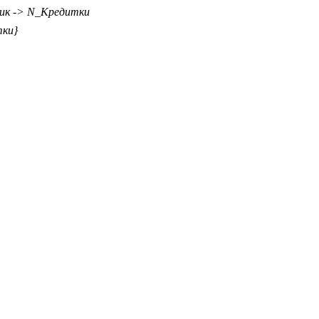
ник -> N_Кредитки
тки}