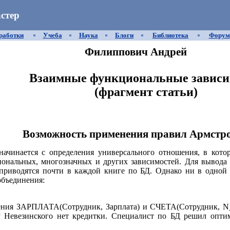
стер
работки
Учеба
Наука
Блоги
Библиотека
Форум
Филиппович Андрей
Взаимные функциональные зависи
(фрагмент статьи)
Возможность применения правил Армстр
чинается с определения универсального отношения, в которо
нальных, многозначных и других зависимостей. Для вывода 
приводятся почти в каждой книге по БД. Однако ни в одной 
объединения:
ения ЗАРПЛАТА(Сотрудник, Зарплата) и СЧЕТА(Сотрудник, N_
у Невезинского нет кредитки. Специалист по БД решил оптим